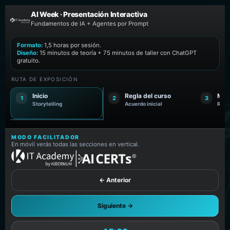
AI Week · Presentación Interactiva
AI
Fundamentos de IA + Agentes por Prompt
Formato:
1,5 horas por sesión.
Diseño:
15 minutos de teoría + 75 minutos de taller con ChatGPT
gratuito.
RUTA DE EXPOSICIÓN
Inicio
Regla del curso
Map
1
2
3
Storytelling
Acuerdo inicial
Ruta
MODO FACILITADOR
En móvil verás todas las secciones en vertical.
← Anterior
Siguiente →