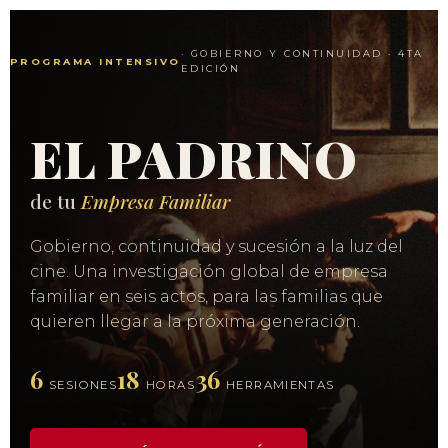
· GOBIERNO Y CONTINUIDAD · 4TA
PROGRAMA INTENSIVO
EDICIÓN
EL PADRINO
de tu
Empresa Familiar
Gobierno, continuidad y sucesión a la luz del
cine. Una investigación global de empresa
familiar en seis actos, para las familias que
quieren llegar a la próxima generación.
6
18
36
SESIONES
HORAS
HERRAMIENTAS