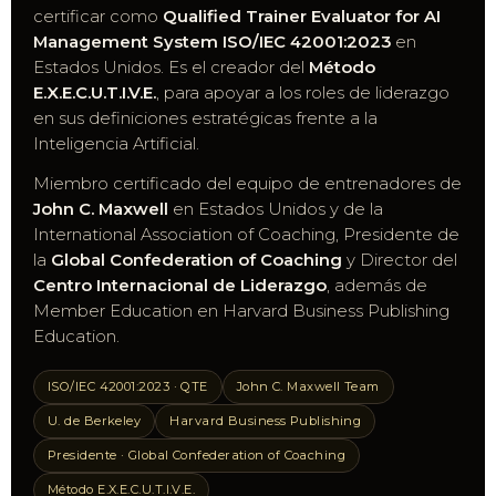
certificar como
Qualified Trainer Evaluator for AI
Management System ISO/IEC 42001:2023
en
Estados Unidos. Es el creador del
Método
E.X.E.C.U.T.I.V.E.
, para apoyar a los roles de liderazgo
en sus definiciones estratégicas frente a la
Inteligencia Artificial.
Miembro certificado del equipo de entrenadores de
John C. Maxwell
en Estados Unidos y de la
International Association of Coaching, Presidente de
la
Global Confederation of Coaching
y Director del
Centro Internacional de Liderazgo
, además de
Member Education en Harvard Business Publishing
Education.
ISO/IEC 42001:2023 · QTE
John C. Maxwell Team
U. de Berkeley
Harvard Business Publishing
Presidente · Global Confederation of Coaching
Método E.X.E.C.U.T.I.V.E.