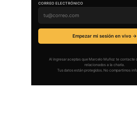
CORREO ELECTRÓNICO
Empezar mi sesión en vivo →
Al ingresar aceptas que Marcelo Muñoz te contacte 
relacionados a la charla.
Tus datos están protegidos. No compartimos inf