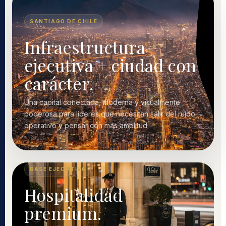
SANTIAGO DE CHILE
Infraestructura
ejecutiva + ciudad con
carácter.
Una capital conectada, moderna y visualmente
poderosa para líderes que necesitan salir del ruido
operativo y pensar con más amplitud.
BASE EJECUTIVA
Hospitalidad
premium.