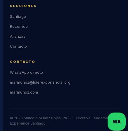
SECCIONES
Santiago
Recorrido
Alianzas
Contacto
CONTACTO
WhatsApp directo
marmunoz@liderexponencial.org
marmunoz.com
© 2026 Marcelo Muñoz Rojas, Ph.D. · Executive Leadership
WA
Experience Santiago.