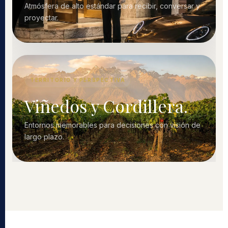
Atmósfera de alto estándar para recibir, conversar y
proyectar.
TERRITORIO Y PERSPECTIVA
Viñedos y Cordillera.
Entornos memorables para decisiones con visión de
largo plazo.